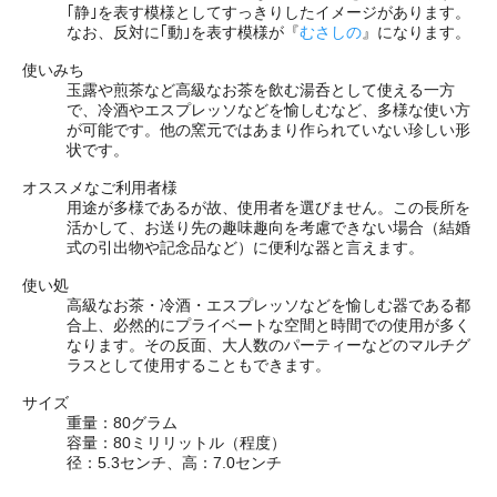
｢静｣を表す模様としてすっきりしたイメージがあります。
なお、反対に｢動｣を表す模様が『
むさしの
』になります。
使いみち
玉露や煎茶など高級なお茶を飲む湯呑として使える一方
で、冷酒やエスプレッソなどを愉しむなど、多様な使い方
が可能です。他の窯元ではあまり作られていない珍しい形
状です。
オススメなご利用者様
用途が多様であるが故、使用者を選びません。この長所を
活かして、お送り先の趣味趣向を考慮できない場合（結婚
式の引出物や記念品など）に便利な器と言えます。
使い処
高級なお茶・冷酒・エスプレッソなどを愉しむ器である都
合上、必然的にプライベートな空間と時間での使用が多く
なります。その反面、大人数のパーティーなどのマルチグ
ラスとして使用することもできます。
サイズ
重量：80グラム
容量：80ミリリットル
（程度）
径：5.3センチ、高：7.0センチ