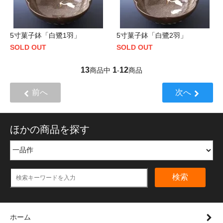
5寸菓子鉢「白鷺1羽」
5寸菓子鉢「白鷺2羽」
SOLD OUT
SOLD OUT
13
1
12
商品中
-
商品
前へ
次へ
ほかの商品を探す
検索
ホーム