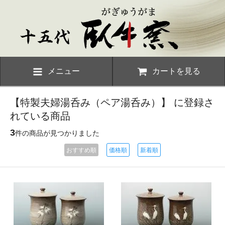
メニュー
カートを見る
【特製夫婦湯呑み（ペア湯呑み）】 に登録さ
れている商品
3
件の商品が見つかりました
おすすめ順
価格順
新着順