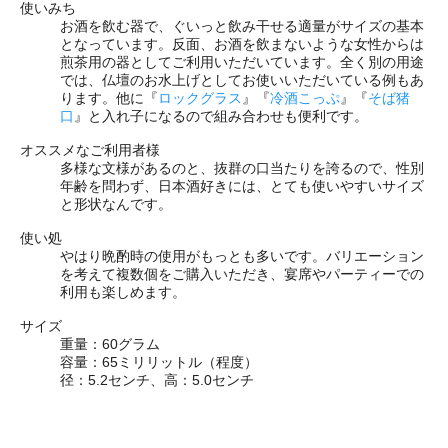
使いみち
お酒を飲む器で、ぐいっと飲み干せる適量がサイズの基本
となっています。反面、お酒を飲まないような女性からは
煎茶用の器としてご利用いただいています。全く別の用途
では、仏壇のお水上げとしてお使いいただいている例もあ
ります。他に『
ロックグラス
』『
冷酒こっぷ
』『
そば猪
口
』と入れ子になるので組み合わせも便利です。
オススメなご利用者様
多様な文様があるのと、抜群の口当たりを誇るので、性別
年齢を問わず、日本酒好きには、とても使いやすいサイズ
と形状なんです。
使い処
やはり晩酌時の使用がもっとも多いです。バリエーション
を考えて複数個をご購入いただき、宴席やパーティーでの
利用も楽しめます。
サイズ
重量：60グラム
容量：65ミリリットル
（程度）
径：5.2センチ、高：5.0センチ