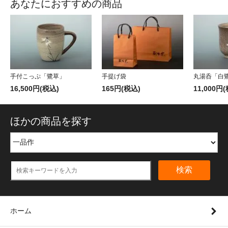
あなたにおすすめの商品
手付こっぷ「鷺草」
手提げ袋
丸湯呑「白鷺
16,500円(税込)
165円(税込)
11,000円
ほかの商品を探す
検索
ホーム