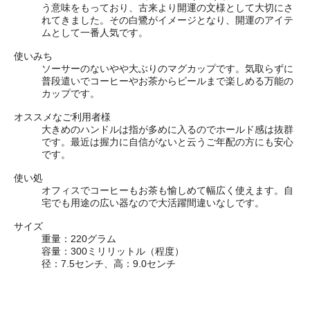
う意味をもっており、古来より開運の文様として大切にさ
れてきました。その白鷺がイメージとなり、開運のアイテ
ムとして一番人気です。
使いみち
ソーサーのないやや大ぶりのマグカップです。気取らずに
普段遣いでコーヒーやお茶からビールまで楽しめる万能の
カップです。
オススメなご利用者様
大きめのハンドルは指が多めに入るのでホールド感は抜群
です。最近は握力に自信がないと云うご年配の方にも安心
です。
使い処
オフィスでコーヒーもお茶も愉しめて幅広く使えます。自
宅でも用途の広い器なので大活躍間違いなしです。
サイズ
重量：220グラム
容量：300ミリリットル
（程度）
径：7.5センチ、高：9.0センチ