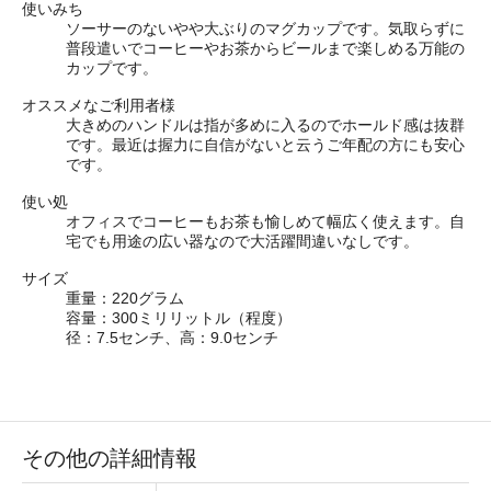
使いみち
ソーサーのないやや大ぶりのマグカップです。気取らずに
普段遣いでコーヒーやお茶からビールまで楽しめる万能の
カップです。
オススメなご利用者様
大きめのハンドルは指が多めに入るのでホールド感は抜群
です。最近は握力に自信がないと云うご年配の方にも安心
です。
使い処
オフィスでコーヒーもお茶も愉しめて幅広く使えます。自
宅でも用途の広い器なので大活躍間違いなしです。
サイズ
重量：220グラム
容量：300ミリリットル
（程度）
径：7.5センチ、高：9.0センチ
その他の詳細情報