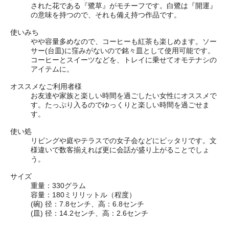
された花である『鷺草』がモチーフです。白鷺は『開運』
の意味を持つので、それも備え持つ作品です。
使いみち
やや容量多めなので、コーヒーも紅茶も楽しめます。ソー
サー(台皿)に窪みがないので銘々皿として使用可能です。
コーヒーとスイーツなどを、トレイに乗せてオモテナシの
アイテムに。
オススメなご利用者様
お友達や家族と楽しい時間を過ごしたい女性にオススメで
す。たっぷり入るのでゆっくりと楽しい時間を過ごせま
す。
使い処
リビングや庭やテラスでの女子会などにピッタリです。文
様違いで数客揃えれば更に会話が盛り上がることでしょ
う。
サイズ
重量：330グラム
容量：180ミリリットル
（程度）
(碗) 径：7.8センチ、高：6.8センチ
(皿) 径：14.2センチ、高：2.6センチ