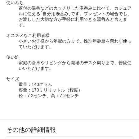
使いみち
蓋付の湯呑などのカッチリした湯呑みに比べて、カジュア
ルに使える｢自分用湯呑み｣です。プレゼントの場合でも、
お渡しした大切な方が手軽に利用できる湯呑みと言えま
す。
オススメなご利用者様
小さいお子様から年配の方まで、性別年齢層を問わず使っ
ていただけます。
使い処
家庭の食卓やリビングから職場のデスク周りまで、普段使
いいただけます。
サイズ
重量：140グラム
容量：170ミリリットル
（程度）
径：7.2センチ、高：7.2センチ
その他の詳細情報