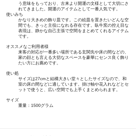
う意味をもっており、古来より開運の文様として大切にさ
れてきました。開運のアイテムとして一番人気です。
使いみち
かなり大きめの飾り皿です。この絵皿を置きたいどんな空
間でも、きっと主役になれる存在です。臥牛窯の控え目な
表現は、静かな自己主張で空間をまとめてくれるアイテム
です。
オススメなご利用者様
来客の対応が一番多い場所である玄関先や床の間などの、
家の顔とも言える大切なスペースを豪華にセンス良く飾り
たい方にお薦めです。
使い処
サイズは27cmと結構大きい堂々としたサイズなので、和
室の床の間などに適しています。掛け軸や花入れなどとセ
ットで使うと、広い空間でも上手くまとめられます。
サイズ
重量：1500グラム