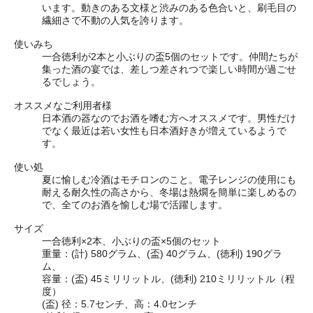
います。動きのある文様と渋みのある色合いと、刷毛目の
繊細さで不動の人気を誇ります。
使いみち
一合徳利が2本と小ぶりの盃5個のセットです。仲間たちが
集った酒の宴では、差しつ差されつで楽しい時間が過ごせ
るでしょう。
オススメなご利用者様
日本酒の器なのでお酒を嗜む方へオススメです。男性だけ
でなく最近は若い女性も日本酒好きが増えているようで
す。
使い処
夏に愉しむ冷酒はモチロンのこと。電子レンジの使用にも
耐える耐久性の高さから、冬場は熱燗を簡単に楽しめるの
で、全てのお酒を愉しむ場で活躍します。
サイズ
一合徳利×2本、小ぶりの盃×5個のセット
重量：(計) 580グラム、(盃) 40グラム、(徳利) 190グラ
ム、
容量：(盃) 45ミリリットル、(徳利) 210ミリリットル
（程
度）
(盃) 径：5.7センチ、高：4.0センチ