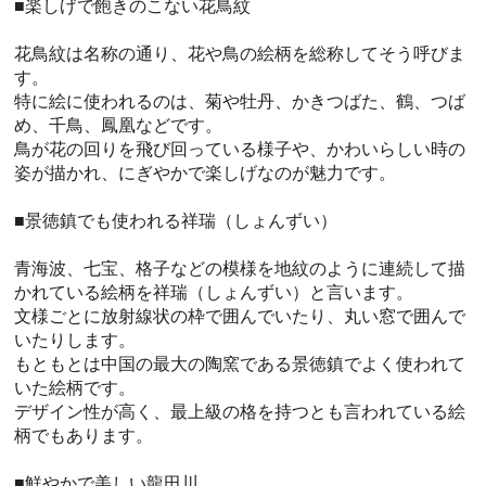
■楽しげで飽きのこない花鳥紋
花鳥紋は名称の通り、花や鳥の絵柄を総称してそう呼びま
す。
特に絵に使われるのは、菊や牡丹、かきつばた、鶴、つば
め、千鳥、鳳凰などです。
鳥が花の回りを飛び回っている様子や、かわいらしい時の
姿が描かれ、にぎやかで楽しげなのが魅力です。
■景徳鎮でも使われる祥瑞（しょんずい）
青海波、七宝、格子などの模様を地紋のように連続して描
かれている絵柄を祥瑞（しょんずい）と言います。
文様ごとに放射線状の枠で囲んでいたり、丸い窓で囲んで
いたりします。
もともとは中国の最大の陶窯である景徳鎮でよく使われて
いた絵柄です。
デザイン性が高く、最上級の格を持つとも言われている絵
柄でもあります。
■鮮やかで美しい龍田川