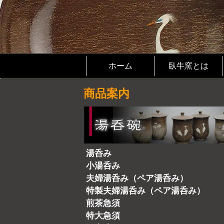
ホーム
臥牛窯とは
商品案内
湯呑み
小湯呑み
夫婦湯呑み（ペア湯呑み）
特製夫婦湯呑み（ペア湯呑み）
煎茶急須
特大急須