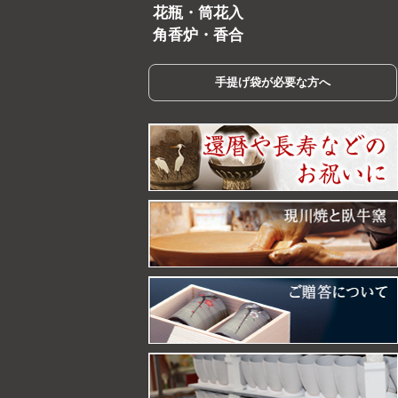
花瓶・筒花入
角香炉・香合
手提げ袋が必要な方へ