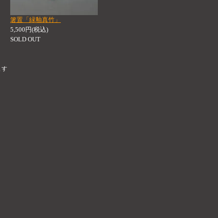
箸置「緑釉真竹」
5,500円(税込)
SOLD OUT
ます