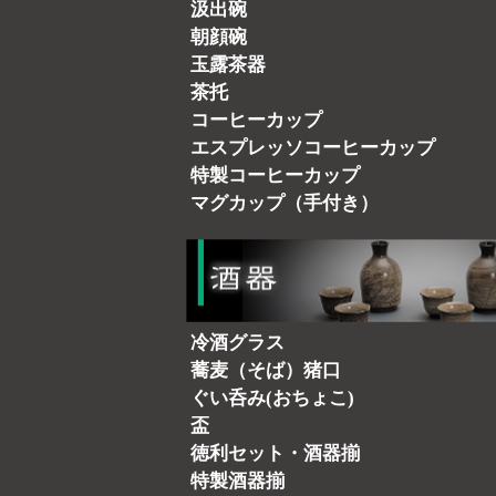
汲出碗
朝顔碗
玉露茶器
茶托
コーヒーカップ
エスプレッソコーヒーカップ
特製コーヒーカップ
マグカップ（手付き）
冷酒グラス
蕎麦（そば）猪口
ぐい呑み(おちょこ)
盃
徳利セット・酒器揃
特製酒器揃