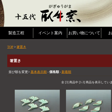
製造工程
イベント案内
お買い物について
TOP
>
箸置き
箸置き
並び順を変更>
基本表示順
-
価格順
-
新着順
全 [3] 商品中 [1-3] 商品を表示してい